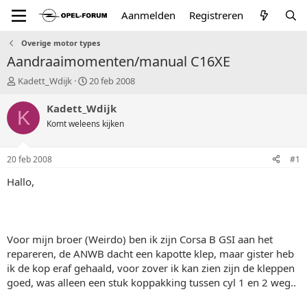
Aanmelden
Registreren
Overige motor types
Aandraaimomenten/manual C16XE
T
S
Kadett_Wdijk
20 feb 2008
o
t
p
a
Kadett_Wdijk
K
i
r
Komt weleens kijken
c
t
s
d
t
a
20 feb 2008
#1
a
t
r
u
Hallo,
t
m
e
r
Voor mijn broer (Weirdo) ben ik zijn Corsa B GSI aan het
repareren, de ANWB dacht een kapotte klep, maar gister heb
ik de kop eraf gehaald, voor zover ik kan zien zijn de kleppen
goed, was alleen een stuk koppakking tussen cyl 1 en 2 weg..