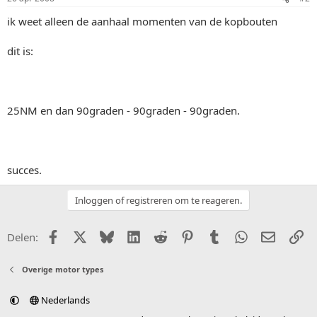
ik weet alleen de aanhaal momenten van de kopbouten
dit is:
25NM en dan 90graden - 90graden - 90graden.
succes.
Inloggen of registreren om te reageren.
Facebook
X (Twitter)
Bluesky
LinkedIn
Reddit
Pinterest
Tumblr
WhatsApp
E-mail
Li
Delen:
Overige motor types
Nederlands