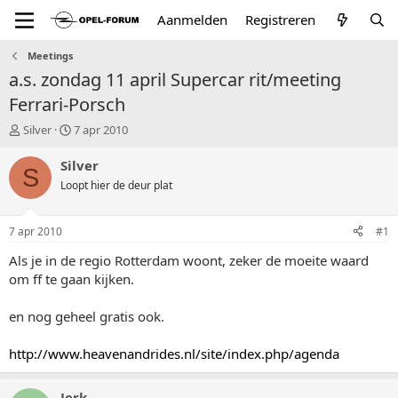
Aanmelden
Registreren
Meetings
a.s. zondag 11 april Supercar rit/meeting
Ferrari-Porsch
T
S
Silver
7 apr 2010
o
t
p
a
Silver
S
i
r
Loopt hier de deur plat
c
t
s
d
t
a
7 apr 2010
#1
a
t
r
u
Als je in de regio Rotterdam woont, zeker de moeite waard
t
m
om ff te gaan kijken.
e
r
en nog geheel gratis ook.
http://www.heavenandrides.nl/site/index.php/agenda
Jerk