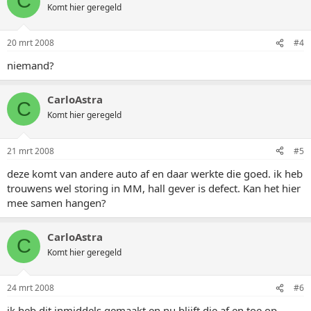
C
Komt hier geregeld
20 mrt 2008
#4
niemand?
CarloAstra
C
Komt hier geregeld
21 mrt 2008
#5
deze komt van andere auto af en daar werkte die goed. ik heb
trouwens wel storing in MM, hall gever is defect. Kan het hier
mee samen hangen?
CarloAstra
C
Komt hier geregeld
24 mrt 2008
#6
ik heb dit inmiddels gemaakt en nu blijft die af en toe op