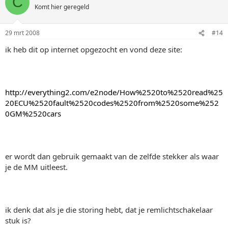
C
Komt hier geregeld
29 mrt 2008
#14
ik heb dit op internet opgezocht en vond deze site:
http://everything2.com/e2node/How%2520to%2520read%25
20ECU%2520fault%2520codes%2520from%2520some%252
0GM%2520cars
er wordt dan gebruik gemaakt van de zelfde stekker als waar
je de MM uitleest.
ik denk dat als je die storing hebt, dat je remlichtschakelaar
stuk is?