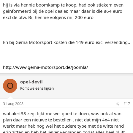
hij is via hennie boomkamp te koop, had ook stiekem even
geinformeerd bij de opel dealer, maar daar is die 864 euro
excl de btw. Bij hennie volgens mij 200 euro
En bij Gema Motorsport kosten die 149 euro excl verzending..
http://www.gema-motorsport.de/Joomla/
opel-devil
O
Komt weleens kijken
31 aug 2008
#17
wat alert38 zegt lijkt me wel goed te doen, was ook al van
plan daar een nieuwe te bestellen , niet dat mijn 4x4 niet
werkt maar heb nog wel het oudere type met de witte rand
erin zitten en heb het liever vervangen zodat alles heel blijft.