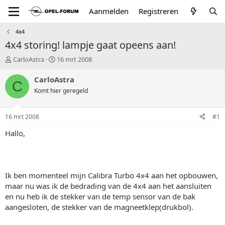
Aanmelden
Registreren
4x4
4x4 storing! lampje gaat opeens aan!
T
S
CarloAstra
16 mrt 2008
o
t
p
a
CarloAstra
C
i
r
Komt hier geregeld
c
t
s
d
t
a
16 mrt 2008
#1
a
t
r
u
Hallo,
t
m
e
r
Ik ben momenteel mijn Calibra Turbo 4x4 aan het opbouwen,
maar nu was ik de bedrading van de 4x4 aan het aansluiten
en nu heb ik de stekker van de temp sensor van de bak
aangesloten, de stekker van de magneetklep(drukbol).