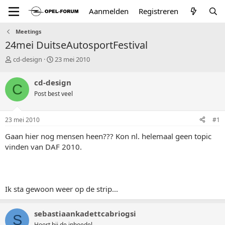
Aanmelden
Registreren
Meetings
24mei DuitseAutosportFestival
T
S
cd-design
23 mei 2010
o
t
p
a
cd-design
C
i
r
Post best veel
c
t
s
d
t
a
23 mei 2010
#1
a
t
r
u
Gaan hier nog mensen heen??? Kon nl. helemaal geen topic
t
m
vinden van DAF 2010.
e
r
Ik sta gewoon weer op de strip...
sebastiaankadettcabriogsi
S
Hoort bij de inboedel