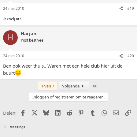
24 mei 2010
#19
:kewlpics
Harjan
H
Post best veel
24 mei 2010
#20
Ben ook weer thuis.. Waren met een hele club hier uit de
buurt
Laatste
1 van 7
Volgende
Inloggen of registreren om te reageren.
Facebook
X (Twitter)
Bluesky
LinkedIn
Reddit
Pinterest
Tumblr
WhatsApp
E-mail
Li
Delen:
Meetings