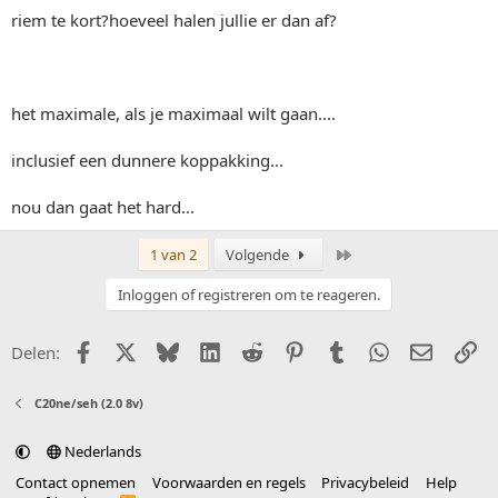
riem te kort?hoeveel halen jullie er dan af?
het maximale, als je maximaal wilt gaan....
inclusief een dunnere koppakking...
nou dan gaat het hard...
Laatste
1 van 2
Volgende
Inloggen of registreren om te reageren.
Facebook
X (Twitter)
Bluesky
LinkedIn
Reddit
Pinterest
Tumblr
WhatsApp
E-mail
Li
Delen:
C20ne/seh (2.0 8v)
Nederlands
Contact opnemen
Voorwaarden en regels
Privacybeleid
Help