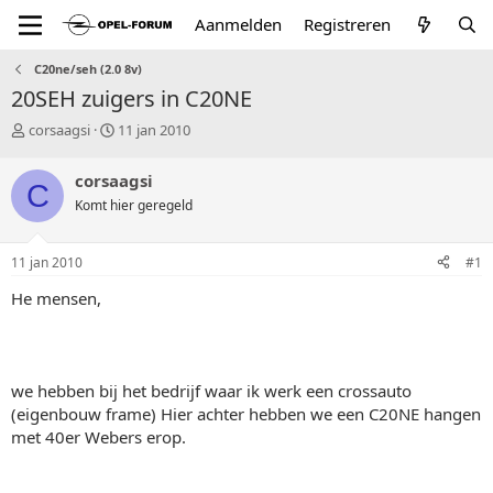
Aanmelden
Registreren
C20ne/seh (2.0 8v)
20SEH zuigers in C20NE
T
S
corsaagsi
11 jan 2010
o
t
p
a
corsaagsi
C
i
r
Komt hier geregeld
c
t
s
d
t
a
11 jan 2010
#1
a
t
r
u
He mensen,
t
m
e
r
we hebben bij het bedrijf waar ik werk een crossauto
(eigenbouw frame) Hier achter hebben we een C20NE hangen
met 40er Webers erop.