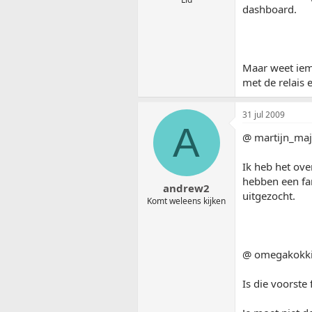
dashboard.
Maar weet iema
met de relais 
31 jul 2009
A
@ martijn_ma
Ik heb het ove
hebben een fan
andrew2
uitgezocht.
Komt weleens kijken
@ omegakokki
Is die voorste