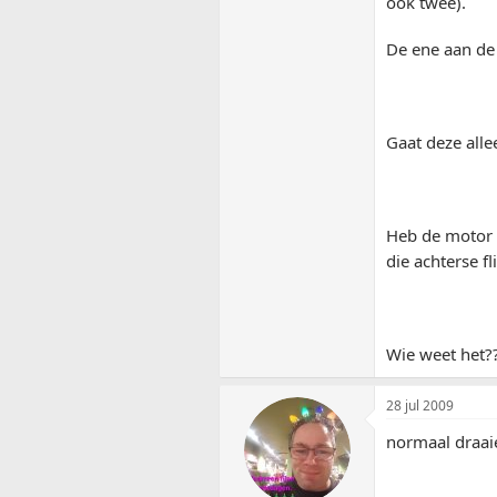
ook twee).
De ene aan de 
Gaat deze all
Heb de motor a
die achterse fl
Wie weet het?
28 jul 2009
normaal draaie