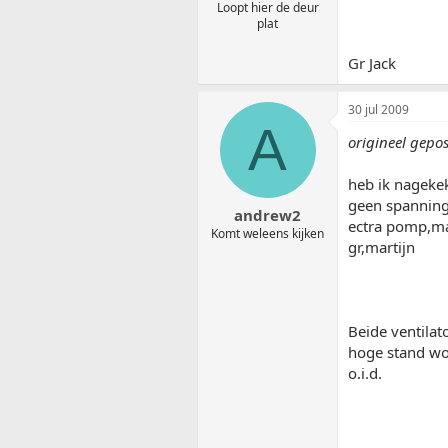
Loopt hier de deur
plat
Gr Jack
30 jul 2009
A
origineel gepo
heb ik nagekek
geen spanning
andrew2
ectra pomp,maa
Komt weleens kijken
gr,martijn
Beide ventilat
hoge stand wor
o.i.d.