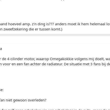
nd hoeveel amp. z'n ding is??? anders moet ik hem helemaal losh
en zweefzekering die er tussen komt.)
ja
r de 4-cilinder motor, waarop Omegakokkie volgens mij doelt, want
 voor en een fan achter de radiateur. De situatie met 3 fans bij de
e:
 fan niet gewoon overleden?