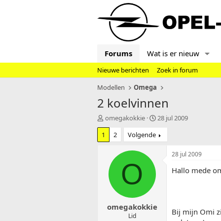
Forums
Wat is er nieuw
Nieuwe berichten
Zoek in forum
Modellen
Omega
2 koelvinnen
T
S
omegakokkie
28 jul 2009
o
t
1
2
Volgende
p
a
i
r
c
t
28 jul 2009
s
d
O
Hallo mede om
t
a
a
t
r
u
t
m
omegakokkie
e
Bij mijn Omi z
r
Lid