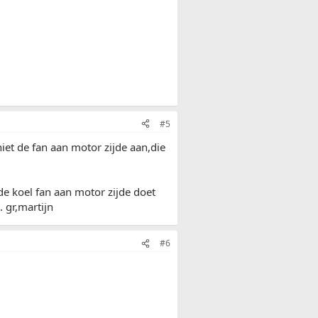
#5
iet de fan aan motor zijde aan,die
de koel fan aan motor zijde doet
 gr,martijn
#6