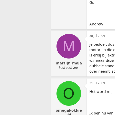
Gr.
Andrew
30 jul 2009
M
je bedoelt dus
motor en die d
is erbij bij e
wanneer deze s
martijn_maja
dubbele stand 
Post best veel
over neemt. s
31 jul 2009
O
Het word mij n
omegakokkie
Ik ben nu van 
Lid