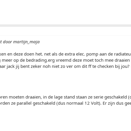
st door martijn_maja
en en deze doen het. net als de extra elec. pomp aan de radiateur
 meer op de bedrading.erg vreemd deze moet toch mee draaien voo
r jack jij bent zeker noh niet zo ver om dit ff te checken bij jou?
oren moeten draaien, in de lage stand staan ze serie geschakeld (
den ze parallel geschakeld (dus normaal 12 Volt). Er zijn dus ge