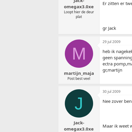
Jack-
Er zitten er t
omegax3.0xe
Loopt hier de deur
plat
gr Jack
29 jul 2009
M
heb ik nagekek
geen spanning
ectra pomp,maa
gr,martijn
martijn_maja
Post best veel
30 jul 2009
J
Nee zover ben 
Jack-
Maar ik weet w
omegax3.0xe