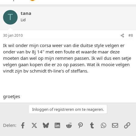
tana
T
Lid
30 jan 2010
#8
Ik wil onder mijn corsa weer van die duitse style velgen er
onder van bv 8j 14" met een foute et waarde maar deze
moeten dan wel op mijn remmen passen. Ik wil dus een setje
velgen gaan kopen die er zo op passen. Wat ik mooie velgen
vindt zijn bv schmidt th-line's of steffans.
groetjes
Inloggen of registreren om te reageren.
Facebook
X (Twitter)
Bluesky
LinkedIn
Reddit
Pinterest
Tumblr
WhatsApp
E-mail
Li
Delen: