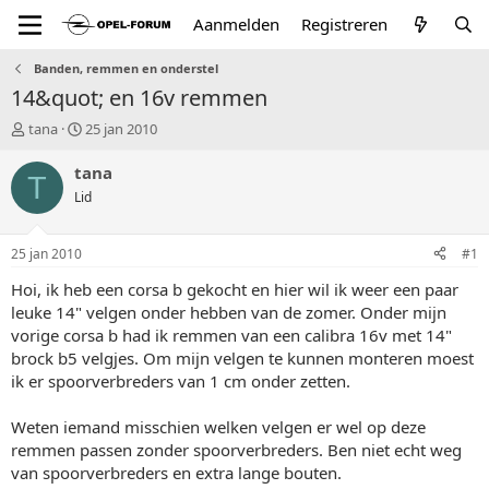
Aanmelden
Registreren
Banden, remmen en onderstel
14&quot; en 16v remmen
T
S
tana
25 jan 2010
o
t
p
a
tana
T
i
r
Lid
c
t
s
d
t
a
25 jan 2010
#1
a
t
r
u
Hoi, ik heb een corsa b gekocht en hier wil ik weer een paar
t
m
leuke 14" velgen onder hebben van de zomer. Onder mijn
e
vorige corsa b had ik remmen van een calibra 16v met 14"
r
brock b5 velgjes. Om mijn velgen te kunnen monteren moest
ik er spoorverbreders van 1 cm onder zetten.
Weten iemand misschien welken velgen er wel op deze
remmen passen zonder spoorverbreders. Ben niet echt weg
van spoorverbreders en extra lange bouten.