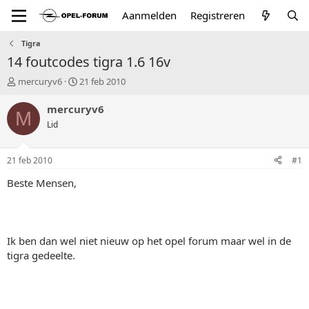
Aanmelden
Registreren
Tigra
14 foutcodes tigra 1.6 16v
T
S
mercuryv6
21 feb 2010
o
t
p
a
mercuryv6
M
i
r
Lid
c
t
s
d
t
a
21 feb 2010
#1
a
t
r
u
Beste Mensen,
t
m
e
r
Ik ben dan wel niet nieuw op het opel forum maar wel in de
tigra gedeelte.