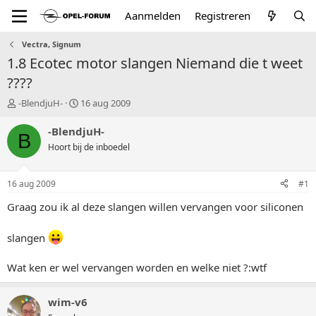
Aanmelden
Registreren
Vectra, Signum
1.8 Ecotec motor slangen Niemand die t weet
????
T
S
-BlendjuH-
16 aug 2009
o
t
p
a
-BlendjuH-
B
i
r
Hoort bij de inboedel
c
t
s
d
t
a
16 aug 2009
#1
a
t
r
u
Graag zou ik al deze slangen willen vervangen voor siliconen
t
m
e
slangen
r
Wat ken er wel vervangen worden en welke niet ?:wtf
wim-v6