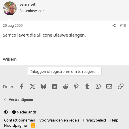
wim-v6
Forumbewoner
20 aug 2009
#10
Samco levert die Silicone Blauwe slangen.
Willem
Inloggen of registreren om te reageren.
Facebook
X (Twitter)
Bluesky
LinkedIn
Reddit
Pinterest
Tumblr
WhatsApp
E-mail
Li
Delen:
Vectra, Signum
Nederlands
Contact opnemen
Voorwaarden en regels
Privacybeleid
Help
Hoofdpagina
R