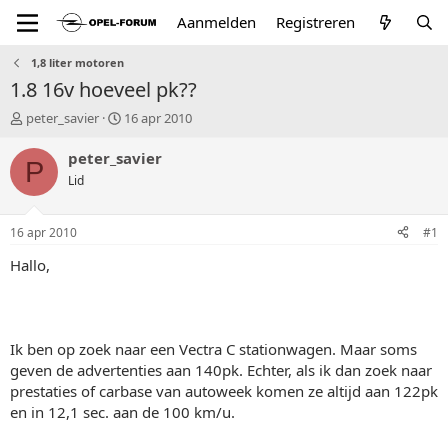
Aanmelden
Registreren
1,8 liter motoren
1.8 16v hoeveel pk??
T
S
peter_savier
16 apr 2010
o
t
p
a
peter_savier
P
i
r
Lid
c
t
s
d
t
a
16 apr 2010
#1
a
t
r
u
Hallo,
t
m
e
r
Ik ben op zoek naar een Vectra C stationwagen. Maar soms
geven de advertenties aan 140pk. Echter, als ik dan zoek naar
prestaties of carbase van autoweek komen ze altijd aan 122pk
en in 12,1 sec. aan de 100 km/u.