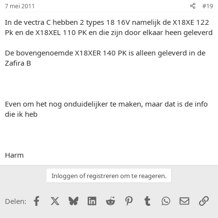
7 mei 2011
#19
In de vectra C hebben 2 types 18 16V namelijk de X18XE 122
Pk en de X18XEL 110 PK en die zijn door elkaar heen geleverd
De bovengenoemde X18XER 140 PK is alleen geleverd in de
Zafira B
Even om het nog onduidelijker te maken, maar dat is de info
die ik heb
Harm
Inloggen of registreren om te reageren.
Facebook
X (Twitter)
Bluesky
LinkedIn
Reddit
Pinterest
Tumblr
WhatsApp
E-mail
Li
Delen: