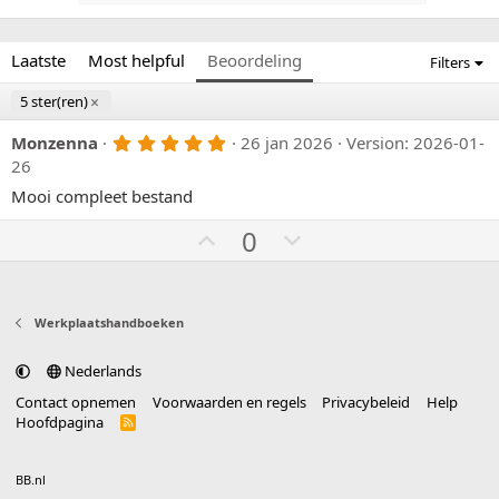
Laatste
Most helpful
Beoordeling
Filters
5 ster(ren)
5
Monzenna
26 jan 2026
Version: 2026-01-
,
26
0
0
Mooi compleet bestand
s
t
U
D
0
e
p
r
o
(
v
w
r
e
o
n
Werkplaatshandboeken
n
t
v
)
e
o
Nederlands
t
Contact opnemen
Voorwaarden en regels
Privacybeleid
Help
e
Hoofdpagina
R
S
S
®
Community platform by XenForo
© 2010-2025 XenForo Ltd.
vertaald door
BB.nl