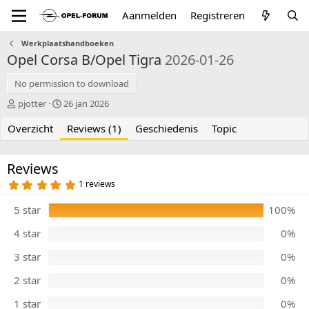
Aanmelden
Registreren
Werkplaatshandboeken
Opel Corsa B/Opel Tigra
2026-01-26
No permission to download
A
C
pjotter
26 jan 2026
u
r
Overzicht
t
e
Reviews (1)
Geschiedenis
Topic
e
a
u
t
r
i
Reviews
o
5
1 reviews
n
,
0
d
5 star
100%
0
a
s
t
t
4 star
0%
e
e
r
3 star
0%
(
r
e
2 star
0%
n
)
1 star
0%