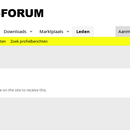
Downloads
Marktplaats
Leden
Aanm
hten
Zoek profielberichten
n the site to receive this.