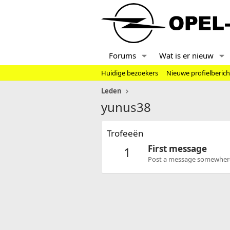
Forums
Wat is er nieuw
Huidige bezoekers
Nieuwe profielberic
Leden
yunus38
Trofeeën
First message
1
Post a message somewhere o