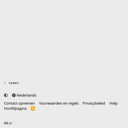
Leden
Nederlands
Contact opnemen
Voorwaarden en regels
Privacybeleid
Help
Hoofdpagina
R
S
S
®
Community platform by XenForo
© 2010-2025 XenForo Ltd.
vertaald door
BB.nl