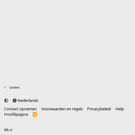
Leden
Nederlands
Contact opnemen
Voorwaarden en regels
Privacybeleid
Help
Hoofdpagina
R
S
S
®
Community platform by XenForo
© 2010-2025 XenForo Ltd.
vertaald door
BB.nl