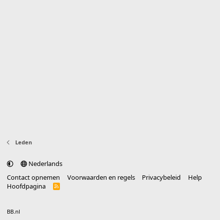
Leden
Nederlands
Contact opnemen
Voorwaarden en regels
Privacybeleid
Help
Hoofdpagina
R
S
S
®
Community platform by XenForo
© 2010-2025 XenForo Ltd.
vertaald door
BB.nl