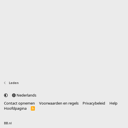
Leden
Nederlands
Contact opnemen
Voorwaarden en regels
Privacybeleid
Help
Hoofdpagina
R
S
S
®
Community platform by XenForo
© 2010-2025 XenForo Ltd.
vertaald door
BB.nl