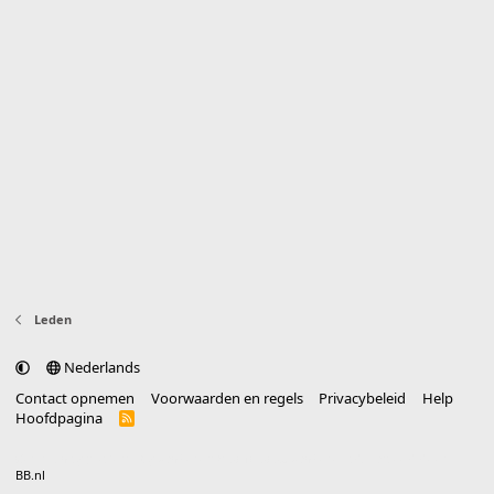
Leden
Nederlands
Contact opnemen
Voorwaarden en regels
Privacybeleid
Help
Hoofdpagina
R
S
S
®
Community platform by XenForo
© 2010-2025 XenForo Ltd.
vertaald door
BB.nl