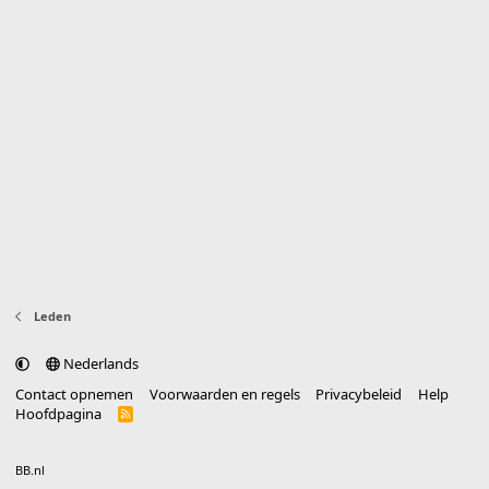
Leden
Nederlands
Contact opnemen
Voorwaarden en regels
Privacybeleid
Help
Hoofdpagina
R
S
S
®
Community platform by XenForo
© 2010-2025 XenForo Ltd.
vertaald door
BB.nl