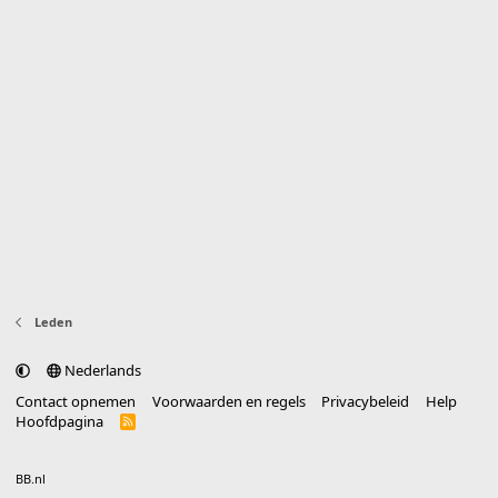
Leden
Nederlands
Contact opnemen
Voorwaarden en regels
Privacybeleid
Help
Hoofdpagina
R
S
S
®
Community platform by XenForo
© 2010-2025 XenForo Ltd.
vertaald door
BB.nl