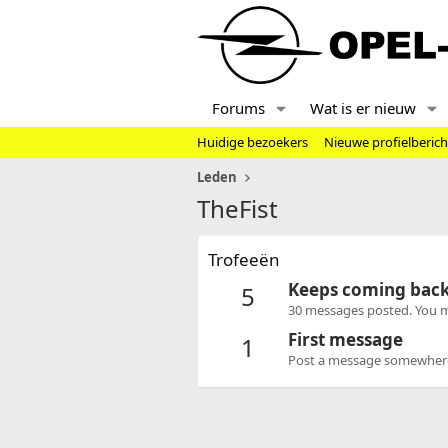
Forums
Wat is er nieuw
Huidige bezoekers
Nieuwe profielberic
Leden
TheFist
Trofeeën
Keeps coming bac
5
30 messages posted. You mu
First message
1
Post a message somewhere o