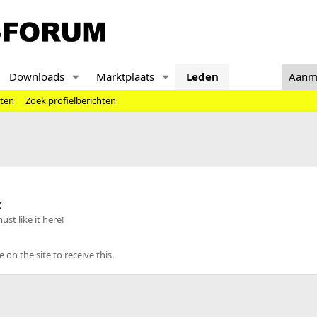
Downloads
Marktplaats
Leden
Aanm
hten
Zoek profielberichten
k
st like it here!
n the site to receive this.