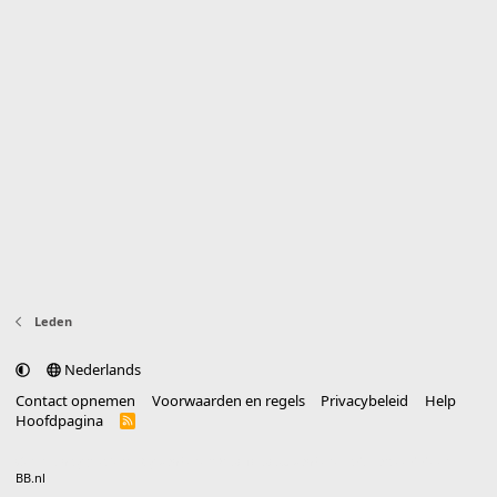
Leden
Nederlands
Contact opnemen
Voorwaarden en regels
Privacybeleid
Help
Hoofdpagina
R
S
S
®
Community platform by XenForo
© 2010-2025 XenForo Ltd.
vertaald door
BB.nl