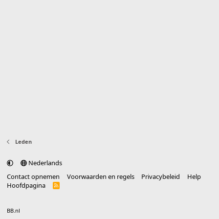
Leden
Nederlands
Contact opnemen
Voorwaarden en regels
Privacybeleid
Help
Hoofdpagina
R
S
S
®
Community platform by XenForo
© 2010-2025 XenForo Ltd.
vertaald door
BB.nl