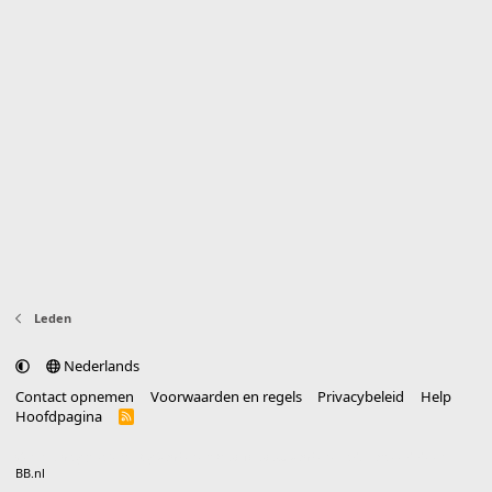
Leden
Nederlands
Contact opnemen
Voorwaarden en regels
Privacybeleid
Help
Hoofdpagina
R
S
S
®
Community platform by XenForo
© 2010-2025 XenForo Ltd.
vertaald door
BB.nl