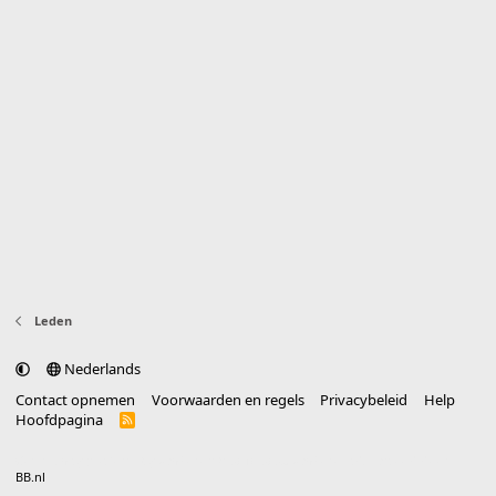
Leden
Nederlands
Contact opnemen
Voorwaarden en regels
Privacybeleid
Help
Hoofdpagina
R
S
S
®
Community platform by XenForo
© 2010-2025 XenForo Ltd.
vertaald door
BB.nl