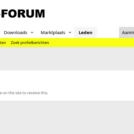
Downloads
Marktplaats
Leden
Aanm
hten
Zoek profielberichten
n the site to receive this.