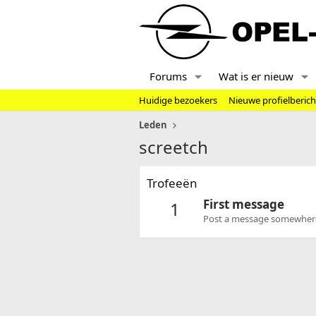
Forums
Wat is er nieuw
Huidige bezoekers
Nieuwe profielberic
Leden
screetch
Trofeeën
First message
1
Post a message somewhere o