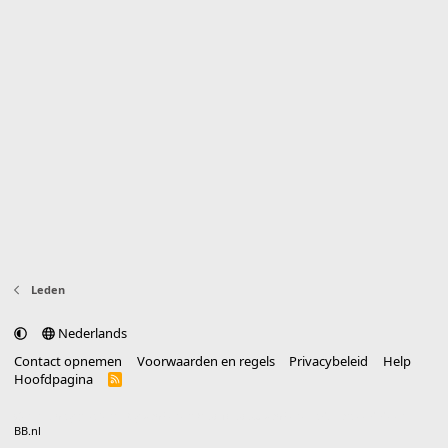
Leden
Nederlands
Contact opnemen
Voorwaarden en regels
Privacybeleid
Help
Hoofdpagina
R
S
S
®
Community platform by XenForo
© 2010-2025 XenForo Ltd.
vertaald door
BB.nl