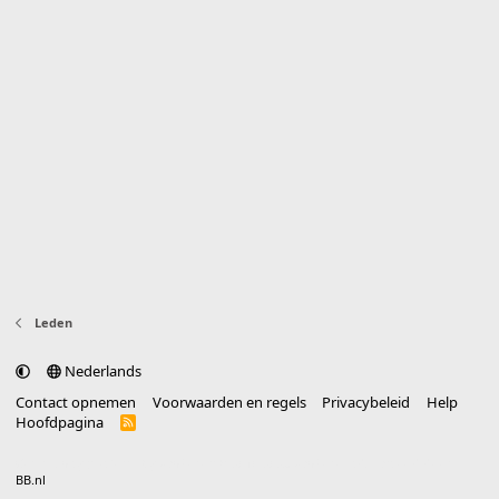
Leden
Nederlands
Contact opnemen
Voorwaarden en regels
Privacybeleid
Help
Hoofdpagina
R
S
S
®
Community platform by XenForo
© 2010-2025 XenForo Ltd.
vertaald door
BB.nl