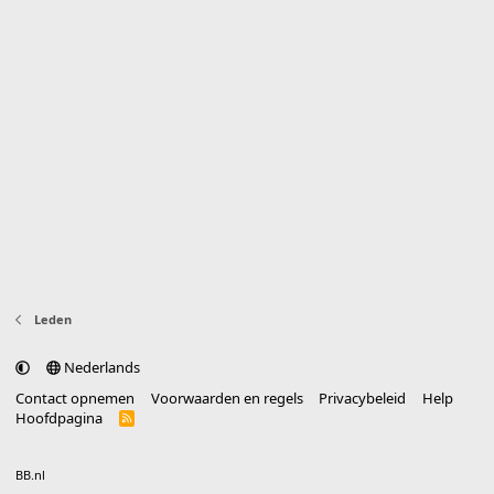
Leden
Nederlands
Contact opnemen
Voorwaarden en regels
Privacybeleid
Help
Hoofdpagina
R
S
S
®
Community platform by XenForo
© 2010-2025 XenForo Ltd.
vertaald door
BB.nl