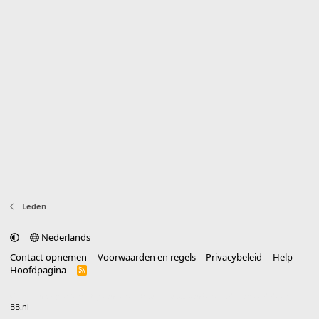
Leden
Nederlands
Contact opnemen
Voorwaarden en regels
Privacybeleid
Help
Hoofdpagina
R
S
S
®
Community platform by XenForo
© 2010-2025 XenForo Ltd.
vertaald door
BB.nl