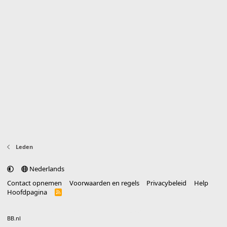
Leden
Nederlands
Contact opnemen
Voorwaarden en regels
Privacybeleid
Help
Hoofdpagina
R
S
S
®
Community platform by XenForo
© 2010-2025 XenForo Ltd.
vertaald door
BB.nl