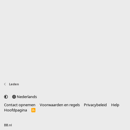
Leden
Nederlands
Contact opnemen
Voorwaarden en regels
Privacybeleid
Help
Hoofdpagina
R
S
S
®
Community platform by XenForo
© 2010-2025 XenForo Ltd.
vertaald door
BB.nl