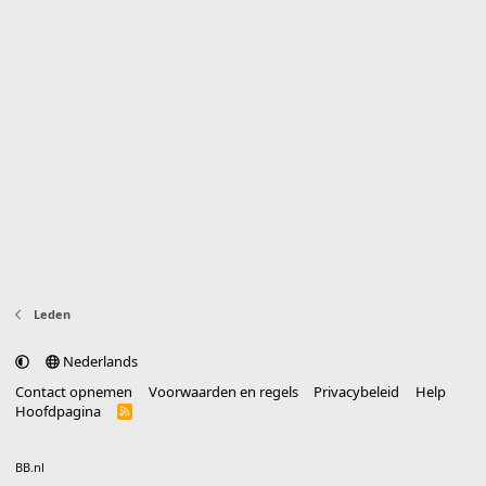
Leden
Nederlands
Contact opnemen
Voorwaarden en regels
Privacybeleid
Help
Hoofdpagina
R
S
S
®
Community platform by XenForo
© 2010-2025 XenForo Ltd.
vertaald door
BB.nl