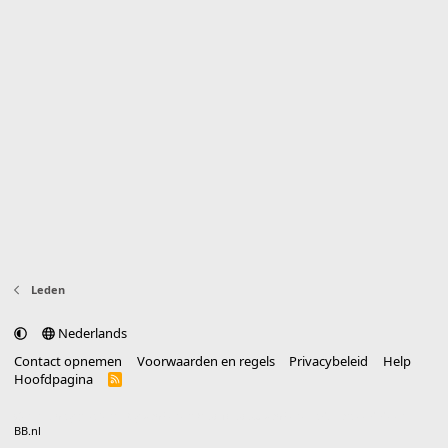
Leden
Nederlands
Contact opnemen
Voorwaarden en regels
Privacybeleid
Help
Hoofdpagina
R
S
S
®
Community platform by XenForo
© 2010-2025 XenForo Ltd.
vertaald door
BB.nl