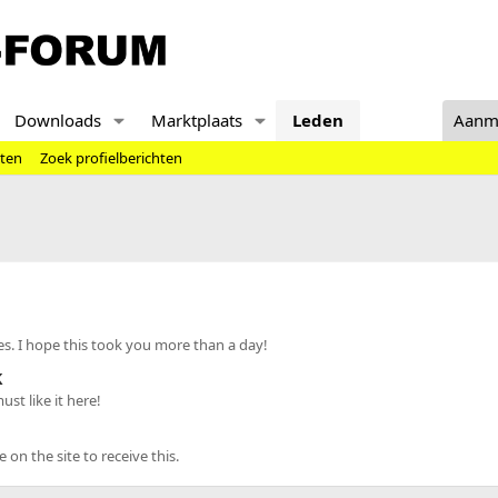
Downloads
Marktplaats
Leden
Aanm
hten
Zoek profielberichten
s. I hope this took you more than a day!
k
st like it here!
n the site to receive this.