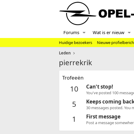
Forums
Wat is er nieuw
Huidige bezoekers
Nieuwe profielberic
Leden
pierrekrik
Trofeeën
Can't stop!
10
You've posted 100 message
Keeps coming bac
5
30 messages posted. You mu
First message
1
Post a message somewhere o