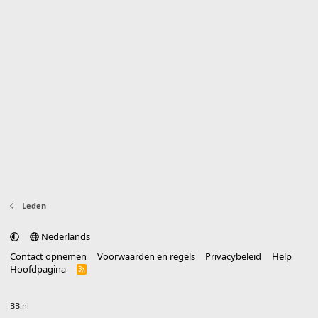
Leden
Nederlands
Contact opnemen
Voorwaarden en regels
Privacybeleid
Help
Hoofdpagina
R
S
S
®
Community platform by XenForo
© 2010-2025 XenForo Ltd.
vertaald door
BB.nl