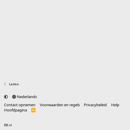
Leden
Nederlands
Contact opnemen
Voorwaarden en regels
Privacybeleid
Help
Hoofdpagina
R
S
S
®
Community platform by XenForo
© 2010-2025 XenForo Ltd.
vertaald door
BB.nl