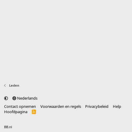
Leden
Nederlands
Contact opnemen
Voorwaarden en regels
Privacybeleid
Help
Hoofdpagina
R
S
S
®
Community platform by XenForo
© 2010-2025 XenForo Ltd.
vertaald door
BB.nl