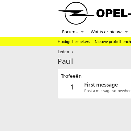
Forums
Wat is er nieuw
Huidige bezoekers
Nieuwe profielberic
Leden
Paull
Trofeeën
First message
1
Post a message somewhere o