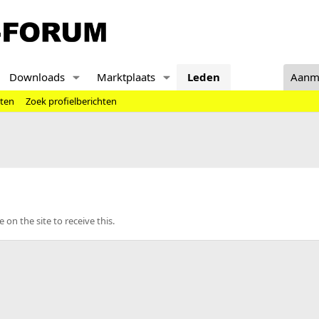
Downloads
Marktplaats
Leden
Aanm
hten
Zoek profielberichten
n the site to receive this.