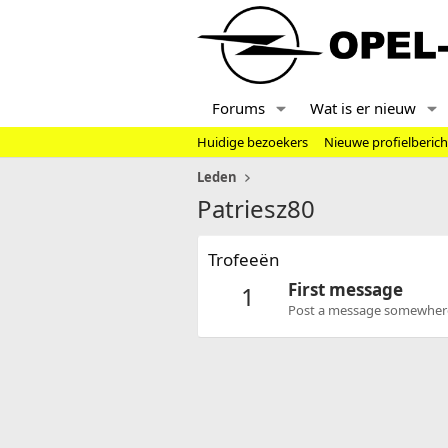
Forums
Wat is er nieuw
Huidige bezoekers
Nieuwe profielberic
Leden
Patriesz80
Trofeeën
First message
1
Post a message somewhere o