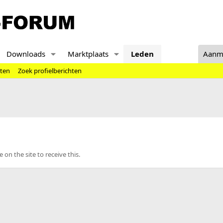
Downloads
Marktplaats
Leden
Aanm
hten
Zoek profielberichten
n the site to receive this.