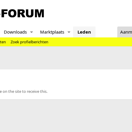
Downloads
Marktplaats
Leden
Aanm
hten
Zoek profielberichten
n the site to receive this.