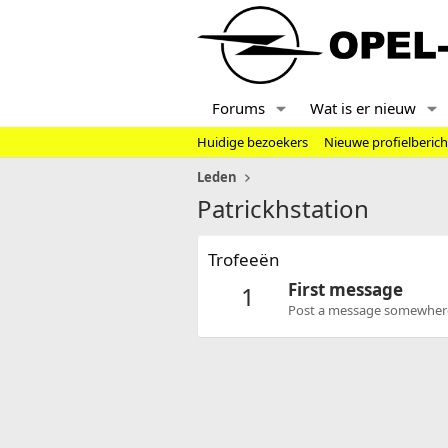
Forums
Wat is er nieuw
Huidige bezoekers
Nieuwe profielberic
Leden
Patrickhstation
Trofeeën
First message
1
Post a message somewhere o