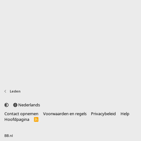
Leden
Nederlands
Contact opnemen
Voorwaarden en regels
Privacybeleid
Help
Hoofdpagina
R
S
S
®
Community platform by XenForo
© 2010-2025 XenForo Ltd.
vertaald door
BB.nl