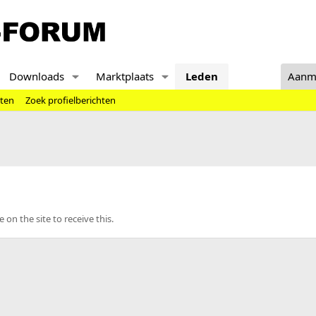
Downloads
Marktplaats
Leden
Aanm
hten
Zoek profielberichten
n the site to receive this.