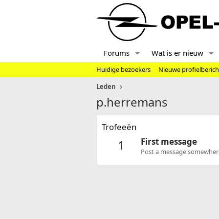
Forums
Wat is er nieuw
Huidige bezoekers
Nieuwe profielberic
Leden
p.herremans
Trofeeën
First message
1
Post a message somewhere o