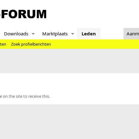
Downloads
Marktplaats
Leden
Aanm
hten
Zoek profielberichten
n the site to receive this.