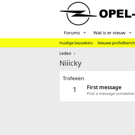
Forums
Wat is er nieuw
Huidige bezoekers
Nieuwe profielberic
Leden
Niiicky
Trofeeën
First message
1
Post a message somewhere o