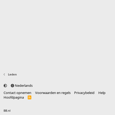
Leden
Nederlands
Contact opnemen
Voorwaarden en regels
Privacybeleid
Help
Hoofdpagina
R
S
S
®
Community platform by XenForo
© 2010-2025 XenForo Ltd.
vertaald door
BB.nl