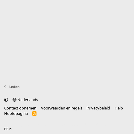
Leden
Nederlands
Contact opnemen
Voorwaarden en regels
Privacybeleid
Help
Hoofdpagina
R
S
S
®
Community platform by XenForo
© 2010-2025 XenForo Ltd.
vertaald door
BB.nl