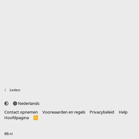
Leden
Nederlands
Contact opnemen
Voorwaarden en regels
Privacybeleid
Help
Hoofdpagina
R
S
S
®
Community platform by XenForo
© 2010-2025 XenForo Ltd.
vertaald door
BB.nl