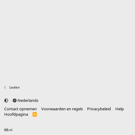
Leden
Nederlands
Contact opnemen
Voorwaarden en regels
Privacybeleid
Help
Hoofdpagina
R
S
S
®
Community platform by XenForo
© 2010-2025 XenForo Ltd.
vertaald door
BB.nl