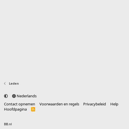
Leden
Nederlands
Contact opnemen
Voorwaarden en regels
Privacybeleid
Help
Hoofdpagina
R
S
S
®
Community platform by XenForo
© 2010-2025 XenForo Ltd.
vertaald door
BB.nl