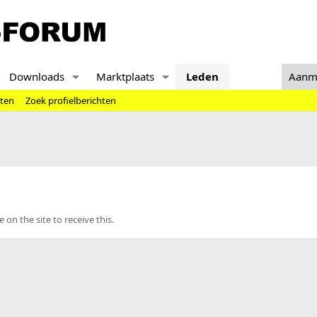
Downloads
Marktplaats
Leden
Aanm
hten
Zoek profielberichten
n the site to receive this.