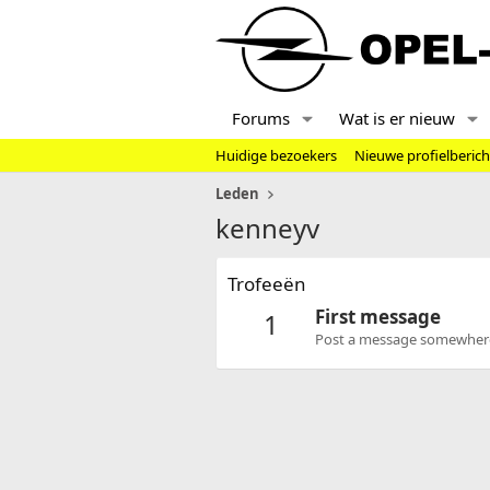
Forums
Wat is er nieuw
Huidige bezoekers
Nieuwe profielberic
Leden
kenneyv
Trofeeën
First message
1
Post a message somewhere o