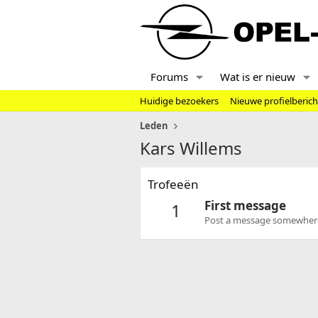
Forums
Wat is er nieuw
Huidige bezoekers
Nieuwe profielberic
Leden
Kars Willems
Trofeeën
First message
1
Post a message somewhere o