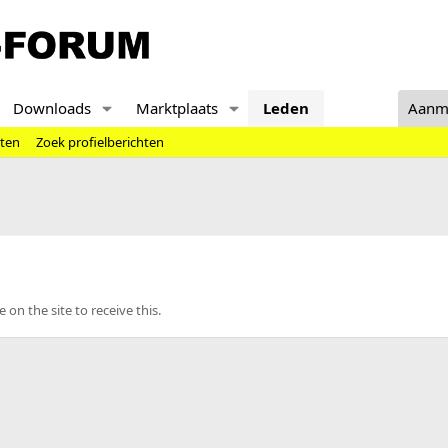
Downloads
Marktplaats
Leden
Aanm
hten
Zoek profielberichten
n the site to receive this.